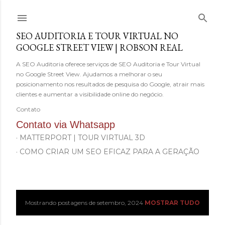
Pular para o conteúdo principal
SEO AUDITORIA E TOUR VIRTUAL NO
GOOGLE STREET VIEW | ROBSON REAL
A SEO Auditoria oferece serviços de SEO Auditoria e Tour Virtual
no Google Street View. Ajudamos a melhorar o seu
posicionamento nos resultados de pesquisa do Google, atrair mais
clientes e aumentar a visibilidade online do negócio.
Contato
Contato via Whatsapp
MATTERPORT | TOUR VIRTUAL 3D
COMO CRIAR UM SEO EFICAZ PARA A GERAÇÃO
Z?
Mostrando postagens de setembro, 2024
MOSTRAR TUDO
P