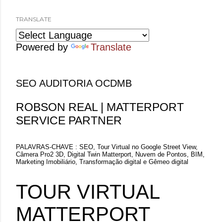
o
s
TRANSLATE
t
Powered by
Translate
a
g
SEO AUDITORIA OCDMB
e
n
ROBSON REAL | MATTERPORT
s
SERVICE PARTNER
PALAVRAS-CHAVE : SEO, Tour Virtual no Google Street View,
Câmera Pro2 3D, Digital Twin Matterport, Nuvem de Pontos, BIM,
Marketing Imobiliário, Transformação digital e Gêmeo digital
TOUR VIRTUAL
MATTERPORT